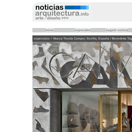
inicio
especiales
sugerir noticia
especiales
>
Nueva Tienda Camper, Sevilla, España / Benedetta Tag