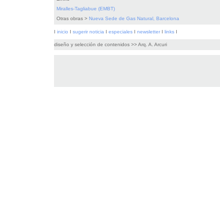
Miralles-Tagliabue (EMBT)
Otras obras >
Nueva Sede de Gas Natural, Barcelona
I
inicio
I
sugerir noticia
I
especiales
I
newsletter
I
links
I
diseño y selección de contenidos >> Arq. A. Arcuri